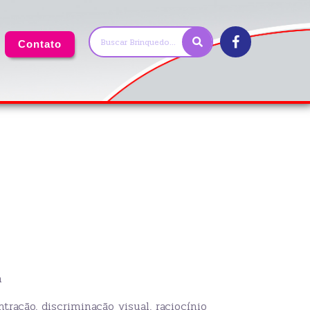
Contato
m
tração, discriminação visual, raciocínio