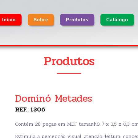
Início
Sobre
Produtos
Catálogo
Produtos
Dominó Metades
REF.: 1306
Contém 28 peças em MDF tamanh0 7 x 3,5 x 0,3 c
Estimula a percepção visual, atenção, leitura, concen