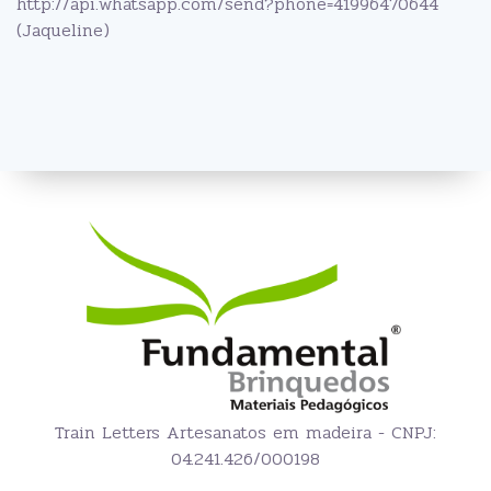
http://api.whatsapp.com/send?phone=41996470644
(Jaqueline)
Train Letters Artesanatos em madeira - CNPJ:
04.241.426/000198