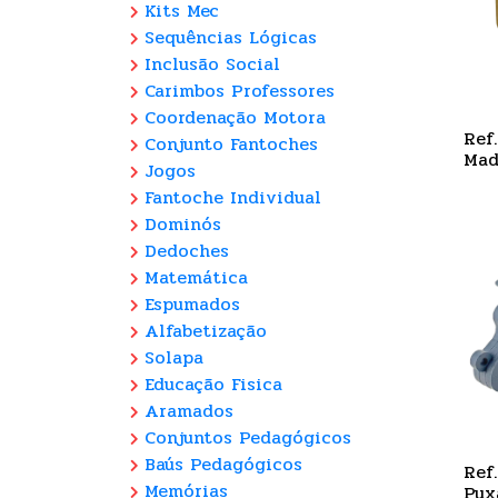
Kits Mec
Sequências Lógicas
Inclusão Social
Carimbos Professores
Coordenação Motora
Ref
Conjunto Fantoches
Mad
Jogos
Fantoche Individual
Dominós
Dedoches
Matemática
Espumados
Alfabetização
Solapa
Educação Fisica
Aramados
Conjuntos Pedagógicos
Baús Pedagógicos
Ref
Memórias
Pux