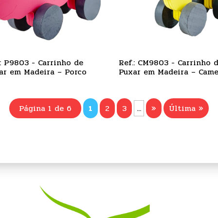
.: P9803 - Carrinho de
Ref.: CM9803 - Carrinho 
ar em Madeira – Porco
Puxar em Madeira – Came
Página 1 de 6
1
2
3
...
»
Última »