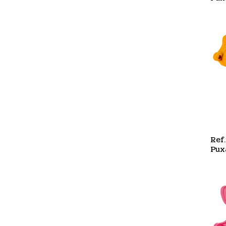
Hip
Ref
Pux